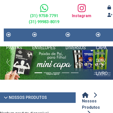
(31) 9758-7791
Instagram
(31) 99983-8019
PASTAS
ENVELOPES
DIVERSOS
CAPA
/
DE
Previous
Next
CAPAS
LIVRO
NOSSOS PRODUTOS
Nossos
Produtos