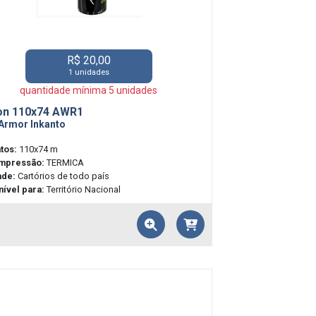
R$ 20,00
1 unidades
quantidade mínima 5 unidades
on 110x74 AWR1
Armor Inkanto
tos:
110x74 m
impressão:
TERMICA
ade:
Cartórios de todo país
ível para:
Território Nacional