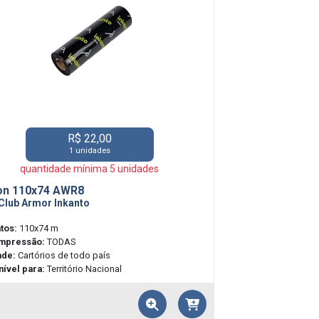
R$ 22,00
1 unidades
quantidade mínima 5 unidades
on 110x74 AWR8
Club Armor Inkanto
tos:
110x74 m
impressão:
TODAS
ade:
Cartórios de todo país
ível para:
Território Nacional