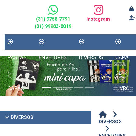
(31) 9758-7791
Instagram
(31) 99983-8019
PASTAS
ENVELOPES
DIVERSOS
CAPA
/
DE
Previous
Next
CAPAS
LIVRO
DIVERSOS
DIVERSOS
ENVELOPES