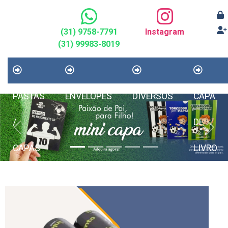
(31) 9758-7791
Instagram
(31) 99983-8019
PASTAS
ENVELOPES
DIVERSOS
CAPA
/
DE
Previous
Next
CAPAS
LIVRO