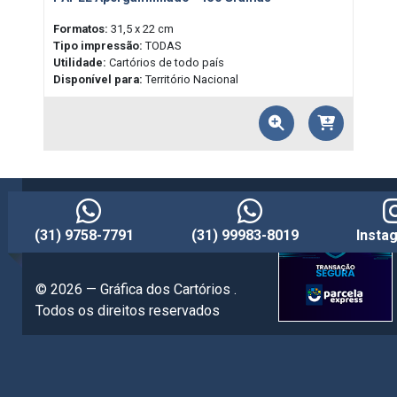
Formatos:
31,5 x 22 cm
Tipo impressão:
TODAS
Utilidade:
Cartórios de todo país
Disponível para:
Território Nacional
(31) 9758-7791
(31) 99983-8019
Insta
© 2026 — Gráfica dos Cartórios .
Todos os direitos reservados